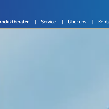
roduktberater
Service
Über uns
Kont