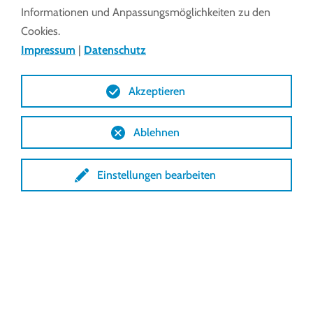
Ausschüben. So können Sie sich auf Ihre Arbeit an
Informationen und Anpassungsmöglichkeiten zu den
den Schienenfahrzeugen konzentrieren, ohne
Cookies.
Sicherheitsrisiken.
Impressum
|
Datenschutz
Akzeptieren
Ablehnen
Passgenaue Geländersysteme:
Einstellungen bearbeiten
Die Sicherheit Ihrer Mitarbeiter steht für uns an
erster Stelle. Mit unseren passgenauen
dynamischen Geländersystemen können wir
höchste Arbeitssicherheit gewährleisten.
Durchgängiges