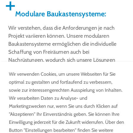
Modulare Baukastensysteme:
Wir verstehen, dass die Anforderungen je nach
Projekt variieren können. Unsere modularen
Baukastensysteme ermöglichen die individuelle
Schaffung von Freiräumen auch bei
Nachrüstungen, wodurch sich unsere Lösungen
perfekt an Ihr Projekt anpassen lassen.
Wir verwenden Cookies, um unsere Webseiten für Sie
optimal zu gestalten und fortlaufend zu verbessern,
sowie zur interessengerechten Ausspielung von Inhalten.
Automatisierte Spaltüberbrückung:
Wir verarbeiten Daten zu Analyse- und
Marketingzwecken nur, wenn Sie uns durch Klicken auf
Wir ermöglichen ein gefahrloses Betreten des
"Akzeptieren" Ihr Einverständnis geben. Sie können Ihre
Zugdaches durch automatisierte
Einwilligung jederzeit für die Zukunft widerrufen. Über den
Spaltüberbrückungen mittels Klappen und
Button "Einstellungen bearbeiten" finden Sie weitere