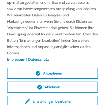
optimal zu gestalten und fortlaufend zu verbessern,
Lieferbedingungen innerhalb EU + CH
sowie zur interessengerechten Ausspielung von Inhalten.
Wir verarbeiten Daten zu Analyse- und
Marketingzwecken nur, wenn Sie uns durch Klicken auf
Lieferbedingungen außerhalb EU + CH
"Akzeptieren" Ihr Einverständnis geben. Sie können Ihre
Einwilligung jederzeit für die Zukunft widerrufen. Über den
Button "Einstellungen bearbeiten" finden Sie weitere
Einkaufsbedingungen innerhalb EU +
Informationen und Anpassungsmöglichkeiten zu den
CH
Cookies.
Impressum
|
Datenschutz
Einkaufsbedingungen außerhalb EU +
Akzeptieren
CH
Ablehnen
Garantiebedingungen
Einstellungen bearbeiten